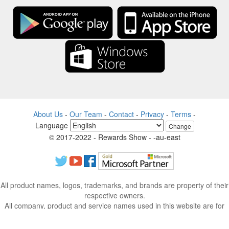
About Us
-
Our Team
-
Contact
-
Privacy
-
Terms
-
Language
Change
© 2017-2022 - Rewards Show - -au-east
All product names, logos, trademarks, and brands are property of their
respective owners.
All company, product and service names used in this website are for
identification purposes only.
The website is run by independent community who has no association