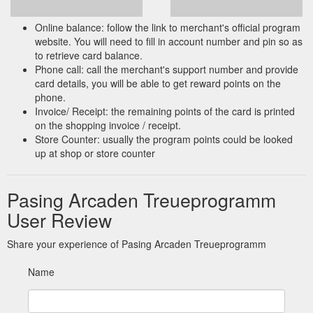
Team der Pasing Arcaden um Centermanager Lars Horn
kümmert sich darum, dass Sie sich als Besucher wohlfühlen,
Online balance: follow the link to merchant's official program
und steht Ihnen kompetent mit Rat und Tat zur Seite.
website. You will need to fill in account number and pin so as
https://www.pasing-arcaden.de/centermanagement
to retrieve card balance.
Phone call: call the merchant's support number and provide
Als Mitglied unseres kostenlosen
Pasing Arcaden
card details, you will be able to get reward points on the
Treueprogramm können Sie den Service 2x im Jahr für je 2
phone.
Stunden gratis in Anspruch nehmen.. Darüber hinaus oder
Invoice/ Receipt: the remaining points of the card is printed
unabhängig von unserem Treueprogramm können Sie sich bei
on the shopping invoice / receipt.
Iris für 79,00 € die Stunde beraten lassen.
https://www.pasing-
Store Counter: usually the program points could be looked
arcaden.de/personal-shopping
up at shop or store counter
Pasing Arcaden Treueprogramm
User Review
Share your experience of Pasing Arcaden Treueprogramm
Name