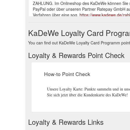
ZAHLUNG. Im Onlineshop des KaDeWe können Sie mit
PayPal oder über unseren Partner Ratepay GmbH auf
Verfahren über eine sog.
https://www.kadewe.de/zahl
Im KaDeWe Store: Bis zu 50% auf aktuelle Herbst/W
KaDeWe Loyalty Card Progra
Living Jetzt im KaDeWe vorbeischauen.
https://www.
You can find out KaDeWe Loyalty Card Programm point b
Loyalty & Rewards Point Check
How-to Point Check
Unsere Loyalty Karte: Punkte sammeln und in unse
Sie sich jetzt über die Kundenkarte des KaDeWe!
Loyalty & Rewards Links