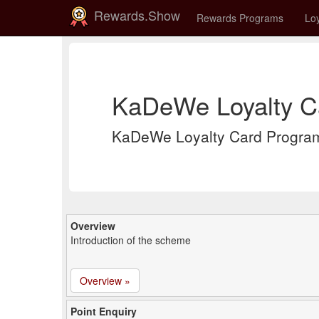
Rewards.Show
Rewards Programs
Loy
KaDeWe Loyalty C
KaDeWe Loyalty Card Progra
Overview
Introduction of the scheme
Overview »
Point Enquiry