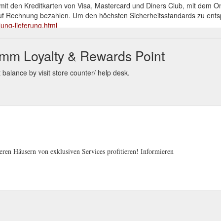
 den Kreditkarten von Visa, Mastercard und Diners Club, mit dem On
 Rechnung bezahlen. Um den höchsten Sicherheitsstandards zu entspr
ung-lieferung.html
inter Fashion ausgewählter Designer, Beauty sowie Home &
Sale
mm Loyalty & Rewards Point
kadewe.de/store/herbst-winter-sale-2021.html
alance by visit store counter/ help desk.
ren Häusern von exklusiven Services profitieren! Informieren