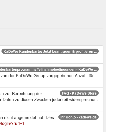
KaDeWe Kundenkarte: Jetzt beantragen & profitieren ...
enkartenprogramm: Teilnahmebedingungen - KaDeWe ...
ner von der KaDeWe Group vorgegebenen Anzahl für
ten zur Berechnung der
FAQ - KaDeWe Store
er Daten zu diesen Zwecken jederzeit widersprechen.
och nicht angemeldet hat. Dies
Ihr Konto - kadewe.de
login/?rurl=1