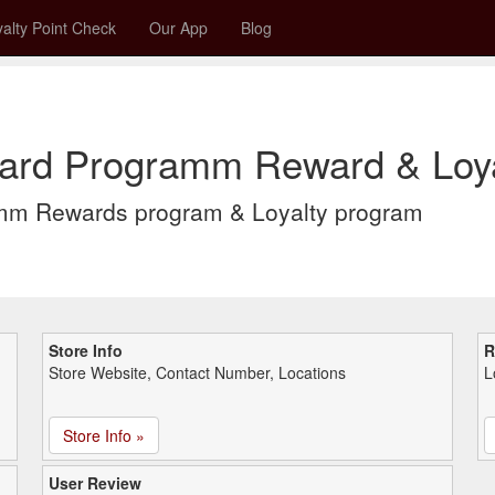
alty Point Check
Our App
Blog
ard Programm Reward & Loya
mm Rewards program & Loyalty program
Store Info
R
Store Website, Contact Number, Locations
L
Store Info »
User Review