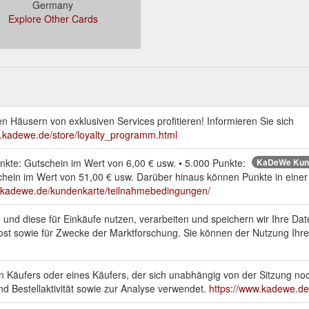
Germany
Explore Other Cards
 Häusern von exklusiven Services profitieren! Informieren Sie sich
w.kadewe.de/store/loyalty_programm.html
nkte: Gutschein im Wert von 6,00 € usw. • 5.000 Punkte:
KaDeWe Kund
schein im Wert von 51,00 € usw. Darüber hinaus können Punkte in ei
re.kadewe.de/kundenkarte/teilnahmebedingungen/
und diese für Einkäufe nutzen, verarbeiten und speichern wir Ihre Da
ost sowie für Zwecke der Marktforschung. Sie können der Nutzung Ihr
erten Käufers oder eines Käufers, der sich unabhängig von der Sitzung n
nd Bestellaktivität sowie zur Analyse verwendet.
https://www.kadewe.de/