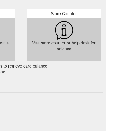
Store Counter
oints
Visit store counter or help desk for
balance
as to retrieve card balance.
one.