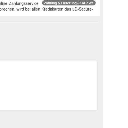
line-Zahlungsservice
Zahlung & Lieferung - KaDeWe
echen, wird bei allen Kreditkarten das 3D-Secure-
 im KaDeWe Store - Bis zu 50% auf ausgewählte Produkte