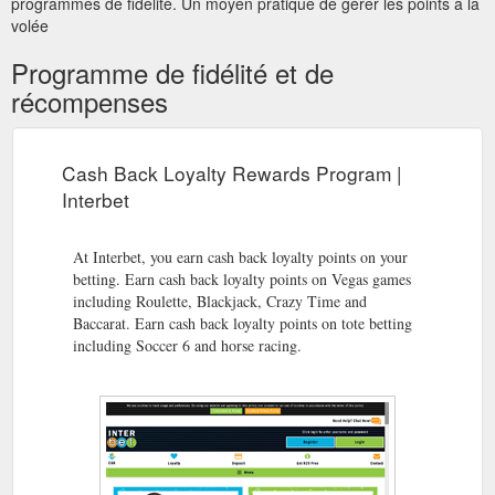
programmes de fidélité. Un moyen pratique de gérer les points à la
volée
Programme de fidélité et de
récompenses
Cash Back Loyalty Rewards Program |
Interbet
At Interbet, you earn cash back loyalty points on your
betting. Earn cash back loyalty points on Vegas games
including Roulette, Blackjack, Crazy Time and
Baccarat. Earn cash back loyalty points on tote betting
including Soccer 6 and horse racing.