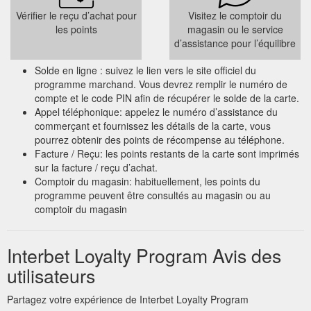
Vérifier le reçu d’achat pour
Visitez le comptoir du
les points
magasin ou le service
d’assistance pour l’équilibre
Solde en ligne : suivez le lien vers le site officiel du
programme marchand. Vous devrez remplir le numéro de
compte et le code PIN afin de récupérer le solde de la carte.
Appel téléphonique: appelez le numéro d’assistance du
commerçant et fournissez les détails de la carte, vous
pourrez obtenir des points de récompense au téléphone.
Facture / Reçu: les points restants de la carte sont imprimés
sur la facture / reçu d’achat.
Comptoir du magasin: habituellement, les points du
programme peuvent être consultés au magasin ou au
comptoir du magasin
Interbet Loyalty Program Avis des
utilisateurs
Partagez votre expérience de Interbet Loyalty Program