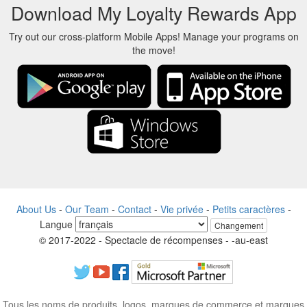
Download My Loyalty Rewards App
Try out our cross-platform Mobile Apps! Manage your programs on
the move!
About Us
-
Our Team
-
Contact
-
Vie privée
-
Petits caractères
-
Langue
Changement
© 2017-2022 - Spectacle de récompenses - -au-east
Tous les noms de produits, logos, marques de commerce et marques