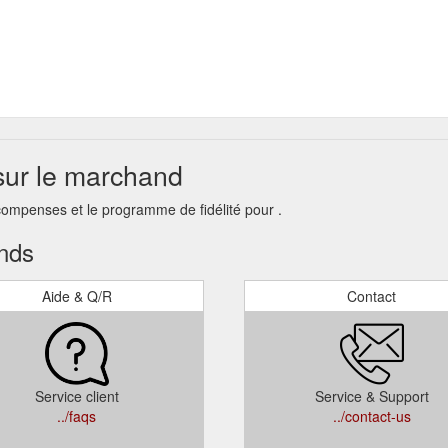
 sur le marchand
compenses et le programme de fidélité pour .
ands
Aide & Q/R
Contact
Service client
Service & Support
../faqs
../contact-us