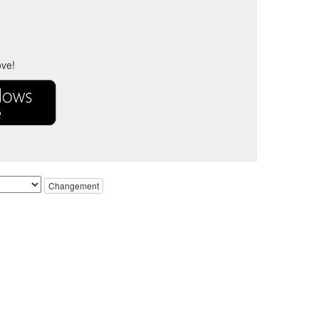
ove!
Changement
ropriétaires respectifs.
des fins d’identification.
propriétaires de marques respectifs.
es.