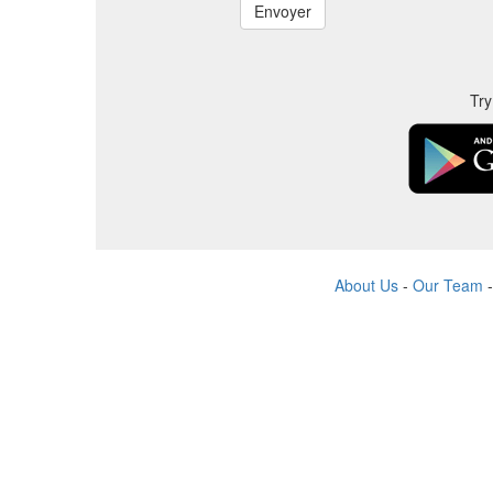
Try
About Us
-
Our Team
Tous les noms de produi
Tous les noms de sociétés
Le site Web est géré par une commun
S’