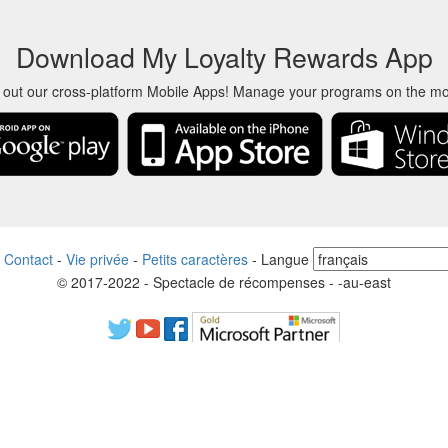
Download My Loyalty Rewards App
 out our cross-platform Mobile Apps! Manage your programs on the m
-
Contact
-
Vie privée
-
Petits caractères
-
Langue
© 2017-2022 - Spectacle de récompenses - -au-east
ts, logos, marques de commerce et marques sont la propriété de leurs p
, de produits et de services utilisés sur ce site Web sont uniquement à 
auté indépendante qui n’a aucune association ni approbation par les 
il vous plaît contactez-nous si vous avez des questions ou des demand