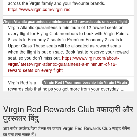
across the Virgin family and your favourite brands.
https://www.virgin.com/virgin-red
Virgin Atlantic guarantees a minimum of 12 reward seats on every flight
Virgin Atlantic guarantees a minimum of 12 reward seats on
every flight for Flying Club members to book with Virgin Points:
8 seats in Economy 2 seats in Premium Economy 2 seats in
Upper Class These seats will be allocated as reward seats
when the flight is put on sale. Book fast to reserve your reward
seat, so you don’t miss out.
https://www.virgin.com/about-
virgin/latest/virgin-atlantic-guarantees-a-minimum-of-12-
reward-seats-on-every-flight
Virgin Red is a
Virgin Red | Your membership into Virgin | Virgin
rewards club that helps you get more from your everyday. ...
(a world-first for a loyalty programme), donating points to local
good causes ...
https://www.virgin.com/virgin-
Virgin Red Rewards Club वफादारी और
companies/virgin-red
पुरस्कार बिंदु
One of our
How to spend points on Virgin Atlantic Reward Seats
favourite ways to redeem your points is through reward seats.
आप स्टोर काउंटर/हेल्प डेस्क पर जाकर Virgin Red Rewards Club प्वाइंट बैलेंस
Reward seats are seats on Virgin Atlantic flights that can be
का पता लगा सकते हैं।