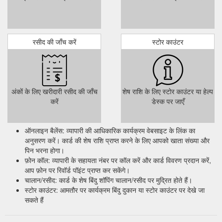
red-and-other-loyalty-schemes-help-brits-to-make-their-
pounds-go-further
Aug
Virgin Group and Virgin Atlantic to launch new Virgin loyalty ...
रसीद की जाँच करें
स्टोर काउंटर
19, 2018 ... A new company, Virgin Group Loyalty Company,
will be set up to own and manage this exciting programme.
Virgin Red, an existing loyalty start-up ...
https://www.virgin.com/about-virgin/latest/virgin-group-and-
virgin-atlantic-launch-new-virgin-loyalty-programme
अंकों के लिए खरीदारी रसीद की जाँच
शेष राशि के लिए स्टोर काउंटर या हेल्प
करें
डेस्क पर जाएँ
Virgin Atlantic Credit Card - Where will I find my reward voucher?
To see the reward: Log into your Flying Club account (not your
credit card account) Select ‘My Account’ Go to the Activity tab
ऑनलाइन बैलेंस: व्यापारी की आधिकारिक कार्यक्रम वेबसाइट के लिंक का
and click to see the list of your activity Scroll down to below
अनुसरण करें। कार्ड की शेष राशि प्राप्त करने के लिए आपको खाता संख्या और
your recent transactions
पिन भरना होगा।
https://membersupport.red.virgin.com/hc/en-
फ़ोन कॉल: व्यापारी के सहायता नंबर पर कॉल करें और कार्ड विवरण प्रदान करें,
gb/articles/5668337140497-Virgin-Atlantic-Credit-Card-Where-
आप फ़ोन पर रिवॉर्ड पॉइंट प्राप्त कर सकेंगे।
will-I-find-my-reward-voucher-
चालान/रसीद: कार्ड के शेष बिंदु शॉपिंग चालान/रसीद पर मुद्रित होते हैं।
स्टोर काउंटर: आमतौर पर कार्यक्रम बिंदु दुकान या स्टोर काउंटर पर देखे जा
Swap points for holiday poses, whilst enjoying up to 70% bonus ...
सकते हैं
All other members can earn up to up 60% bonus points when
making a purchase: ... We want to reward the loyalty of our