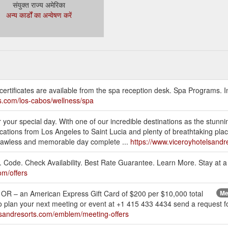
संयुक्त राज्य अमेरिका
अन्य कार्डों का अन्वेषण करें
ift certificates are available from the spa reception desk. Spa Programs. 
s.com/los-cabos/wellness/spa
your special day. With one of our incredible destinations as the stunni
cations from Los Angeles to Saint Lucia and plenty of breathtaking plac
a flawless and memorable day complete ...
https://www.viceroyhotelsandr
Code. Check Availability. Best Rate Guarantee. Learn More. Stay at a
om/offers
 OR – an American Express Gift Card of $200 per $10,000 total
Me
 plan your next meeting or event at +1 415 433 4434 send a request 
lsandresorts.com/emblem/meeting-offers