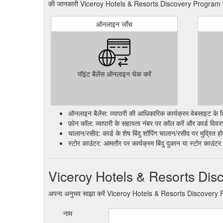
की जानकारी Viceroy Hotels & Resorts Discovery Program शेष श
treatments and services. Treatments include signature
beautification journeys that rejuvenate and restore 
ऑनलाइन जाँच
Treat yourself to a tropical paradise escape and book
Carmen.
https://www.viceroyhotelsandresorts.com/ri
From our pet friendly policy to general hotel informa
पॉइंट बैलेंस ऑनलाइन चेक करें
commonly asked.
https://www.viceroyhotelsandresor
ऑनलाइन बैलेंस: व्यापारी की आधिकारिक कार्यक्रम वेबसाइट के 
फ़ोन कॉल: व्यापारी के सहायता नंबर पर कॉल करें और कार्ड विवरण 
चालान/रसीद: कार्ड के शेष बिंदु शॉपिंग चालान/रसीद पर मुद्रित होत
स्टोर काउंटर: आमतौर पर कार्यक्रम बिंदु दुकान या स्टोर काउंटर 
Viceroy Hotels & Resorts Disco
अपना अनुभव साझा करें Viceroy Hotels & Resorts Discovery
नाम