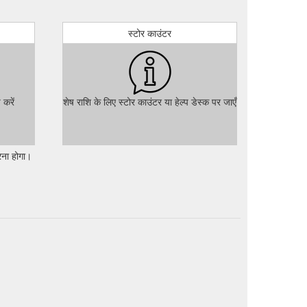
res, as well as traditional massages, facials and
ss/wellness/spa
स्टोर काउंटर
Luxury Mexico Beach Resort | Viceroy Riviera Maya
that we're
FAQ | Luxury Chicago Hotel | Viceroy Chicago
 करें
शेष राशि के लिए स्टोर काउंटर या हेल्प डेस्क पर जाएँ
रना होगा।