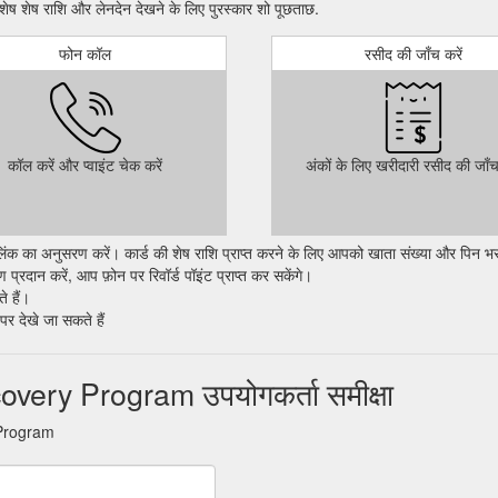
ेष राशि और लेनदेन देखने के लिए पुरस्कार शो पूछताछ.
 rituals inspired by ancient Ute, Nordic and Asian ceremonies and cultu
mind-body equilibrium.
https://www.viceroyhotelsandresorts.com/snowma
फोन कॉल
रसीद की जाँच करें
 a stay at Viceroy Riviera Maya, a luxury beachfront resort in Playa Del
viera-maya
tion, view Viceroy Chicago's FAQ page to find answers to the questions 
कॉल करें और प्वाइंट चेक करें
अंकों के लिए खरीदारी रसीद की जाँच
ts.com/chicago/faq
लिंक का अनुसरण करें। कार्ड की शेष राशि प्राप्त करने के लिए आपको खाता संख्या और पिन भ
प्रदान करें, आप फ़ोन पर रिवॉर्ड पॉइंट प्राप्त कर सकेंगे।
े हैं।
पर देखे जा सकते हैं
very Program उपयोगकर्ता समीक्षा
 Program