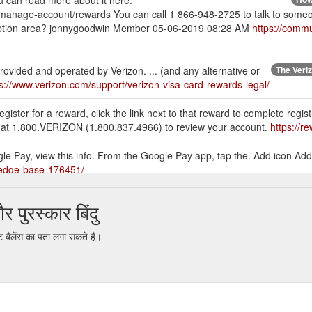
 can read more about it here:
t/manage-account/rewards You can call 1 866-948-2725 to talk to some
ption area? jonnygoodwin Member 05-06-2019 08:28 AM
https://comm
vided and operated by Verizon. ... (and any alternative or
The Veriz
s://www.verizon.com/support/verizon-visa-card-rewards-legal/
ster for a reward, click the link next to that reward to complete registr
l us at 1.800.VERIZON (1.800.837.4966) to review your account.
https://r
oogle Pay, view this info. From the Google Pay app, tap the. Add icon Add
ledge-base-176451/
nts toward gift cards, dining discounts and more.
ुरस्कार बिंदु
n-verizon-smart-rewards/
बैलेंस का पता लगा सकते हैं।
llars? · Do I get extra rewards if I have the Verizon Visa Card? · Whe
erizon-up-faqs/
you''re eligible for an exclusive loyalty discount of $25/mo. off of you
Just call 800.922.0204 today to get this limited-time offer. I also keep
izon/Exclusive-Loyalty-Discount/td-p/1250168