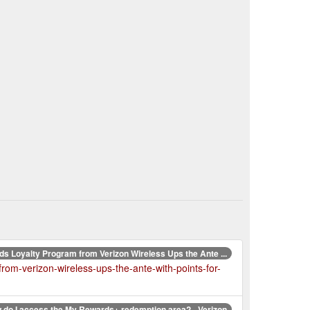
s Loyalty Program from Verizon Wireless Ups the Ante ...
om-verizon-wireless-ups-the-ante-with-points-for-
 do I access the My Rewards+ redemption area? - Verizon