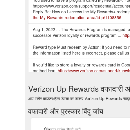
You used to have a program called MyRewards+. You
https://www.verizon.com/support/residential/accoun
Reply Re: How do I access the My Rewards+ redem
the-My-Rewards-redemption-area/td-p/1108856
Aug 1, 2022 ... The Rewards Program is managed, pro
successor Verizon loyalty or rewards program ...
http
Reward type Must redeem by Action; If you need to regi
the information listed here is incorrect, please cal
If you''d like to store a loyalty or rewards card in G
method icon.
https://www.verizon.com/support/know
Verizon''s customer-loyalty program lets you earn poi
Verizon Up Rewards वफादारी और प
https://www.verizon.com/articles/how-to-use-and-ear
आप स्टोर काउंटर/हेल्प डेस्क पर जाकर Verizon Up Rewards प्वाइंट 
Additional questions · What happened to my Device Do
TravelPass days?
https://www.verizon.com/support/v
वफादारी और पुरस्कार बिंदु जांच
Verizon Msg: EMILY, great news! As a valued customer, 
current Unlimited plan (no plan change is required). 
बिंदुवार जांच कैसे करें
it''s Verizon.
https://community.verizon.com/t5/My-Ver