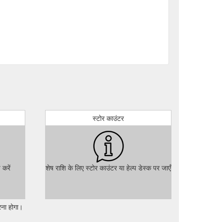
art Rewards Gives Back to Wireless Customers | About ...
wireless-customers
oyalty
Verizon Loyalty Department, got a question
e terms I sign up for a two year contract. I''m under
tment-got-a-question/td-p/485917
eals for Existing Customers & Special Offers - Verizon Up
स्टोर काउंटर
n adds more value with rewards program enhancements ...
ncements
Employee Benefits and Job Benefits | About Verizon
buse help, plus support for financial challenges and
 करें
शेष राशि के लिए स्टोर काउंटर या हेल्प डेस्क पर जाएँ
subject to the Verizon
Verizon Up Terms | Verizon
रना होगा।
rizon mobile rebate deals FAQs - Phones, tablets, watches