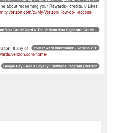
one about redeeming your Rewards+ credits. 0 Likes
unity.verizon.com/t5/My-Verizon/How-do-I-access-
on Visa Credit Card & The Verizon Visa Signature Credit ...
ation. If any of
Your reward information - Verizon VTP
ewards.verizon.com/home/
Google Pay - Add a Loyalty / Rewards Program | Verizon
How to Use and Earn Verizon Smart Rewards | Verizon
re can I locate my
Verizon Up FAQs | Verizon
r
Exclusive Loyalty Discount - Verizon Community
 getting the following message from 900070004297: Hi,