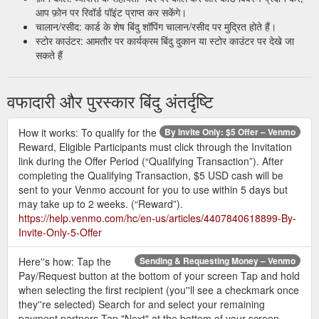
in the app, and (2) Make sure to add and verify your phone
आप फ़ोन पर रिवॉर्ड पॉइंट प्राप्त कर सकेंगे।
number for your new Valid Account, and (3) When prompted
चालान/रसीद: कार्ड के शेष बिंदु शॉपिंग चालान/रसीद पर मुद्रित होते हैं।
to, you must also enter and save your promo code in the app
स्टोर काउंटर: आमतौर पर कार्यक्रम बिंदु दुकान या स्टोर काउंटर पर देखे जा
during sign up.
सकते हैं
https://help.venmo.com/hc/en-
us/articles/4408873796499--10-Sign-Up-Offer-Terms
वफादारी और पुरस्कार बिंदु अंतर्दृष्टि
Apply for the Venmo
Venmo Mastercard Debit Card | Venmo
debit card. You can shop in stores and online everywhere
Mastercard is accepted in the U.S. You can also use the card
How it works: To qualify for the
By Invite Only: $5 Offer – Venmo
to get cash.
https://venmo.com/about/debitcard/
Reward, Eligible Participants must click through the Invitation
link during the Offer Period (“Qualifying Transaction”). After
How to
By Invite Only: $25 Direct Deposit Offer Terms – Venmo
completing the Qualifying Transaction, $5 USD cash will be
Qualify: Eligible participants must: (1) complete the employer
sent to your Venmo account for you to use within 5 days but
(or government) form with their Venmo account and routing
may take up to 2 weeks. (“Reward”).
number and Direct Deposit amount, and (2) receive two (2)
https://help.venmo.com/hc/en-us/articles/4407840618899-By-
Direct Deposits into their Valid Account totaling a combined
Invite-Only-5-Offer
$500 USD or more (“Qualifying Transaction”) during the Offer
Period.
https://help.venmo.com/hc/en-
Here''s how: Tap the
Sending & Requesting Money – Venmo
us/articles/4406276919315-By-Invite-Only-25-Direct-Deposit-
Pay/Request button at the bottom of your screen Tap and hold
Offer-Terms
when selecting the first recipient (you''ll see a checkmark once
they''re selected) Search for and select your remaining
If you have a Venmo Credit Card, until
Venmo User Agreement
payment partners Tap "Next" at the bottom of your screen