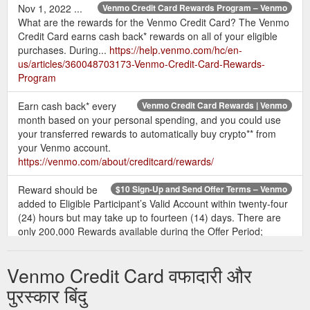
Nov 1, 2022 ...
Venmo Credit Card Rewards Program – Venmo
What are the rewards for the Venmo Credit Card? The Venmo
Credit Card earns cash back* rewards on all of your eligible
purchases. During...
https://help.venmo.com/hc/en-
us/articles/360048703173-Venmo-Credit-Card-Rewards-
Program
Earn cash back* every
Venmo Credit Card Rewards | Venmo
month based on your personal spending, and you could use
your transferred rewards to automatically buy crypto** from
your Venmo account.
https://venmo.com/about/creditcard/rewards/
Reward should be
$10 Sign-Up and Send Offer Terms – Venmo
added to Eligible Participant’s Valid Account within twenty-four
(24) hours but may take up to fourteen (14) days. There are
only 200,000 Rewards available during the Offer Period;
Rewards will no longer be available once the limit is reached.
There is a limit of one (1) Reward per Valid Account.
Venmo Credit Card वफादारी और
https://help.venmo.com/hc/en-us/articles/4408865989779--10-
Sign-Up-and-Send-Offer-Terms
पुरस्कार बिंदु