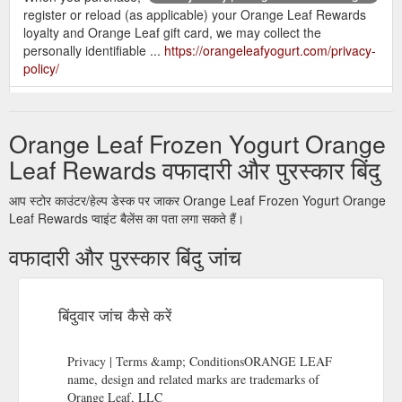
register or reload (as applicable) your Orange Leaf Rewards
loyalty and Orange Leaf gift card, we may collect the
personally identifiable ...
https://orangeleafyogurt.com/privacy-
policy/
Orange Leaf Rewards
SprinklePass | Orange Leaf Frozen Yogurt
loyalty members are eligible to purchase a ... your Pass will
Orange Leaf Frozen Yogurt Orange
auto-renew for another 30-days and your debit/credit card will
be charged ...
https://orangeleafyogurt.com/sprinklepass/
Leaf Rewards वफादारी और पुरस्कार बिंदु
The account
Terms and Conditions | Orange Leaf Frozen Yogurt
आप स्टोर काउंटर/हेल्प डेस्क पर जाकर Orange Leaf Frozen Yogurt Orange
balance for an Orange Leaf Rewards account or card or
Leaf Rewards प्वाइंट बैलेंस का पता लगा सकते हैं।
Orange Leaf gift card also will appear on your receipt from a
वफादारी और पुरस्कार बिंदु जांच
point-of-sale register. When you ...
https://orangeleafyogurt.com/terms-and-conditions/
Did you know that your
Gift Cards | Orange Leaf Frozen Yogurt
बिंदुवार जांच कैसे करें
Orange Leaf gift card is also a loyalty card? ... with your gift
card account. Click here to find out more about Orange Leaf
Rewards.
https://orangeleafyogurt.com/gift-cards/
Privacy | Terms &amp; ConditionsORANGE LEAF
name, design and related marks are trademarks of
Holders of any
Mobile Policies | Orange Leaf Frozen Yogurt
Orange Leaf, LLC