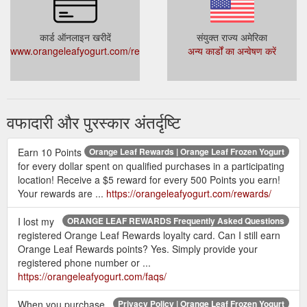
कार्ड ऑनलाइन खरीदें
संयुक्त राज्य अमेरिका
www.orangeleafyogurt.com/rewards
अन्य कार्डों का अन्वेषण करें
वफादारी और पुरस्कार अंतर्दृष्टि
Earn 10 Points
Orange Leaf Rewards | Orange Leaf Frozen Yogurt
for every dollar spent on qualified purchases in a participating
location! Receive a $5 reward for every 500 Points you earn!
Your rewards are ...
https://orangeleafyogurt.com/rewards/
I lost my
ORANGE LEAF REWARDS Frequently Asked Questions
registered Orange Leaf Rewards loyalty card. Can I still earn
Orange Leaf Rewards points? Yes. Simply provide your
registered phone number or ...
https://orangeleafyogurt.com/faqs/
When you purchase,
Privacy Policy | Orange Leaf Frozen Yogurt