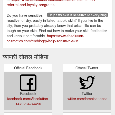
referral-and-loyalty-programs
Do you have sensitive,
Help ! My skin is sensitive to everything
reactive, or dry, easily irritated, atopic skin? If you live in the
city, then you probably already know that urban life can be
tough on your skin. Find out how to make your skin feel better
and keep it comfortable.
https://www.absolution-
cosmetics.com/en/blog/p-help-sensitive-skin
The Absolution range is designed to
Discover - Absolution
व्यापारी सोशल मीडिया
restore, maintain and protect the skin’s natural ecosystem, to
help keep it in optimum condition. Our formulas work to
rebalance stressed skin and provide the most effective
Official Facebook
Official Twitter
nutrients and antioxidants to slow the effects of time. Working
in bio-affinity with the skin, they deliver visible results from the
very first applications. Absolution products work ...
https://www.absolution-cosmetics.com/en/content/9-discover
Facebook
Twitter
To help keep your skin fresh – and keep
Oily skin - Absolution
facebook.com/Absolution-
twitter.com/lamaisonabso
oily skin problems at bay – you can also apply Le Booster
147926474423/
Pureté morning and evening, before your moisturizer. This
clever anti-blemish serum is made with a high concentration of