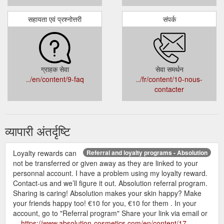
सहायता एवं प्रश्नोत्तरी
संपर्क
ग्राहक सेवा
सेवा समर्थन
../en/content/9-faq
../fr/content/10-nous-
contacter
व्यापारी अंतर्दृष्टि
Loyalty rewards can
Referral and loyalty programs - Absolution
not be transferred or given away as they are linked to your
personnal account. I have a problem using my loyalty reward.
Contact-us and we’ll figure it out. Absolution referral program.
Sharing is caring! Absolution makes your skin happy? Make
your friends happy too! €10 for you, €10 for them . In your
account, go to "Referral program" Share your link via email or
...
https://www.absolution-cosmetics.com/en/content/17-