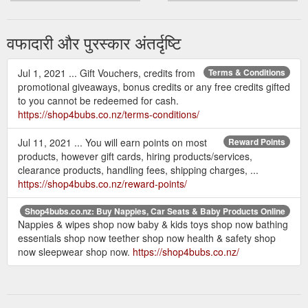
वफादारी और पुरस्कार अंतर्दृष्टि
Jul 1, 2021 ... Gift Vouchers, credits from
Terms & Conditions
promotional giveaways, bonus credits or any free credits gifted
to you cannot be redeemed for cash.
https://shop4bubs.co.nz/terms-conditions/
Jul 11, 2021 ... You will earn points on most
Reward Points
products, however gift cards, hiring products/services,
clearance products, handling fees, shipping charges, ...
https://shop4bubs.co.nz/reward-points/
Shop4bubs.co.nz: Buy Nappies, Car Seats & Baby Products Online
Nappies & wipes shop now baby & kids toys shop now bathing
essentials shop now teether shop now health & safety shop
now sleepwear shop now.
https://shop4bubs.co.nz/