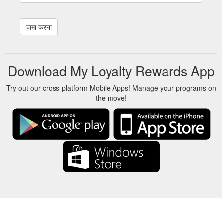
Download My Loyalty Rewards App
Try out our cross-platform Mobile Apps! Manage your programs on
the move!
About Us
-
Our Team
-
Contact
-
गोपनीयता
-
शर्तें
-