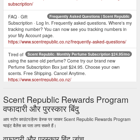
subscription/
FAQ · Gift
Frequently Asked Questions | Scent Republic
Subscription · Log In. Frequently asked questions. Where's my
tracking number? You can now see you tracking numbers in
your My Account page.
https://www.scentrepublic.co.nz/frequently-asked-questions/
Tired of
Scent Republic: Monthly Perfume Subscription $24.95/mo
using the same old perfume? Come try our brand new
Perfume Subscription Box just $24.95. Choose your own
scents. Free Shipping. Cancel Anytime.
https://www.scentrepublic.co.nz/
Subscription Renewals.
Rewards Program | Scent Republic
Scent Republic Rewards Program
Rating & Reviewing Perfumes. Referring Friends. Spending
Points. Discount One Off Purchases. Discount Subscription
वफादारी और पुरस्कार बिंदु
Renewals ...
https://www.scentrepublic.co.nz/rewards-
program/
आप स्टोर काउंटर/हेल्प डेस्क पर जाकर Scent Republic Rewards Program
प्वाइंट बैलेंस का पता लगा सकते हैं।
Refunds Policy. 3.1. A
Terms and Conditions | Scent Republic
वफादारी और पुरस्कार बिंदु जांच
refund will only be provided when it has been proven that