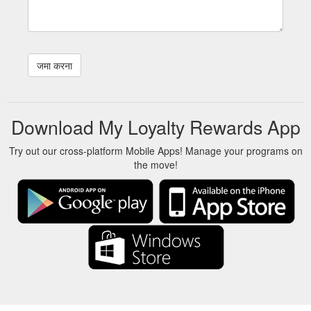
Water well when planting then regularly for two to three weeks.
An annual citrus fertiliser and frequent watering will reward
you with bounteous fruit. Part shade. Frost tender . Pick up in
store only. Prices may vary between the online store and
physical store locations.
https://www.oderings.co.nz/shop/plants-bedding-perennials-
shrubs-vegetables/plants-fruit-strawberries-berries/fruit-
nuts/mandarin-miho-satsuma-__I.593659__C.135275__N.84
Download My Loyalty Rewards App
Try out our cross-platform Mobile Apps! Manage your programs on
the move!