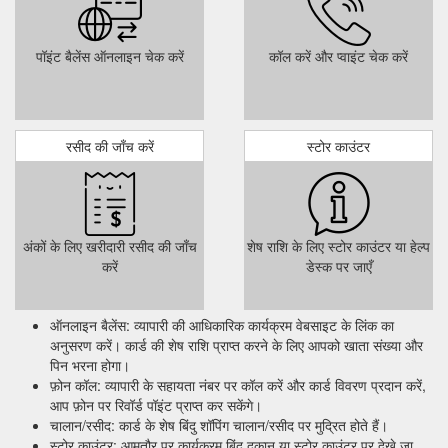
raise awareness of solitary bees and other important
pollinators. • Easy to set up, maintain and reap rewards.
https://www.oderings.co.nz/assets/Live-Grow-Issue-39-
पॉइंट बैलेंस ऑनलाइन चेक करें
कॉल करें और प्वाइंट चेक करें
Web_194093_1.pdf
Click and collect. Give the gift of
Oderings | Vouchers
gardening with an Oderings Gift Card. These gift cards are
रसीद की जाँच करें
स्टोर काउंटर
redeemable at many garden centres throughout the country,
please see list below. Oderings gift cards have a 2 year expiry
date. These are physical cards that we send out. If you are
sending these to another address as a gift, please add this
address ...
https://www.oderings.co.nz/shop/gift-card-gift-
अंकों के लिए खरीदारी रसीद की जाँच
शेष राशि के लिए स्टोर काउंटर या हेल्प
voucher-oderings-voucher-oderings/gift-card-gift-voucher-
करें
डेस्क पर जाएँ
oderings-voucher-oderings-__I.84__C.410
fungi, so
WHAT''S NEW COLOUR TRENDS SPRING MUST HAVES
ऑनलाइन बैलेंस: व्यापारी की आधिकारिक कार्यक्रम वेबसाइट के लिंक का
a careful watering programme is a must for success.
अनुसरण करें। कार्ड की शेष राशि प्राप्त करने के लिए आपको खाता संख्या और
''Oderings ... you can see results and reap the rewards
पिन भरना होगा।
relatively quickly.
https://www.oderings.co.nz/assets/Live-and-
फ़ोन कॉल: व्यापारी के सहायता नंबर पर कॉल करें और कार्ड विवरण प्रदान करें,
Grow_Issue_29__Spring_Summer-2012.pdf
आप फ़ोन पर रिवॉर्ड पॉइंट प्राप्त कर सकेंगे।
चालान/रसीद: कार्ड के शेष बिंदु शॉपिंग चालान/रसीद पर मुद्रित होते हैं।
Plant in
Oderings Garden Centres | Fruit - Orange Navelina
स्टोर काउंटर: आमतौर पर कार्यक्रम बिंदु दुकान या स्टोर काउंटर पर देखे जा