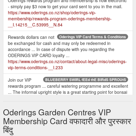
Oderings rewards program and membership is now electronic
- simply pay $3 now to get your card sent to you in the mail.
https://www.oderings.co.nz/shop/oderings-vip-
membership/rewards-program-oderings-membership-
__I.14215__C.53995__N.84
Rewards dollars can not
Oderings VIP Card Terms & Conditions
be exchanged for cash and may only be redeemed in
accordance ... In case of dispute with you regarding the
ODERINGS VIP CARD loyalty ...
https://www.oderings.co.nz/contact/about-legal-misc/oderings-
vip-terms-conditions-__I.233
Join our VIP
BLUEBERRY SWIRL fEEd thE BIRdS SPROUtS
rewards program ... careful watering programme and excellent
... The informal upright style is a great starting point for bonsai
enthusiasts.
https://www.oderings.co.nz/assets/Oderings_LiveGRow_iss32_we
Oderings Garden Centres VIP
VIP Membership Card VIP
Oderings | VIP Membership
Membership Card वफादारी और पुरस्कार
Membership Card All online orders are for delivery throughout
बिंदु
New Zealand only, prices may vary between the online store
and physical store locations. is available between $50-$2000.