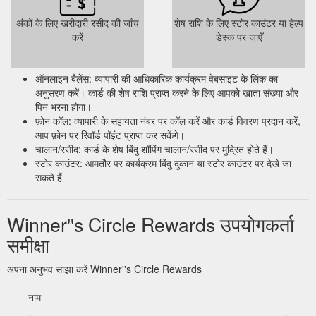
अंकों के लिए खरीदारी रसीद की जाँच
शेष राशि के लिए स्टोर काउंटर या हेल्प
करें
डेस्क पर जाएँ
ऑनलाइन बैलेंस: व्यापारी की आधिकारिक कार्यक्रम वेबसाइट के लिंक का
अनुसरण करें। कार्ड की शेष राशि प्राप्त करने के लिए आपको खाता संख्या और
पिन भरना होगा।
फ़ोन कॉल: व्यापारी के सहायता नंबर पर कॉल करें और कार्ड विवरण प्रदान करें,
आप फ़ोन पर रिवॉर्ड पॉइंट प्राप्त कर सकेंगे।
चालान/रसीद: कार्ड के शेष बिंदु शॉपिंग चालान/रसीद पर मुद्रित होते हैं।
स्टोर काउंटर: आमतौर पर कार्यक्रम बिंदु दुकान या स्टोर काउंटर पर देखे जा
सकते हैं
Winner''s Circle Rewards उपयोगकर्ता
समीक्षा
अपना अनुभव साझा करें Winner''s Circle Rewards
नाम