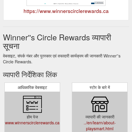
https://www.winnerscirclerewards.ca
Winner''s Circle Rewards व्यापारी
सूचना
वेबसाइट, संपर्क नंबर और पुरस्कार एवं वफादारी कार्यक्रम की जानकारी Winner''s
Circle Rewards.
व्यापारी निर्देशिका लिंक
आधिकारिक वेबसाइट
स्टोर के बारे में
होम पेज
व्यापारी की जानकारी
www.winnerscirclerewards.ca
../en/learn/about-
playsmart.html