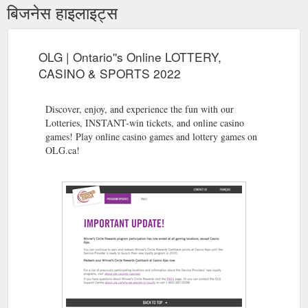
बिजनेस हाइलाइट्स
OLG | Ontario''s Online LOTTERY,
CASINO & SPORTS 2022
Discover, enjoy, and experience the fun with our
Lotteries, INSTANT-win tickets, and online casino
games! Play online casino games and lottery games on
OLG.ca!