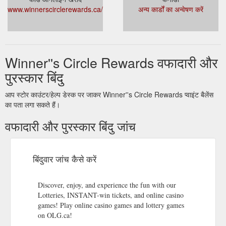
www.winnerscirclerewards.ca/
अन्य कार्डों का अन्वेषण करें
Winner''s Circle Rewards वफादारी और
पुरस्कार बिंदु
आप स्टोर काउंटर/हेल्प डेस्क पर जाकर Winner''s Circle Rewards प्वाइंट बैलेंस
का पता लगा सकते हैं।
वफादारी और पुरस्कार बिंदु जांच
बिंदुवार जांच कैसे करें
Discover, enjoy, and experience the fun with our
Lotteries, INSTANT-win tickets, and online casino
games! Play online casino games and lottery games
on OLG.ca!