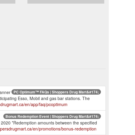
banner
PC Optimum™ FAQs | Shoppers Drug Mart&#174;
cipating Esso, Mobil and gas bar stations. The
sdrugmart.ca/en/app/faq/pcoptimum
Bonus Redemption Event | Shoppers Drug Mart&#174;
, 2020 *Redemption amounts between the specified
ppersdrugmart.ca/en/promotions/bonus-redemption