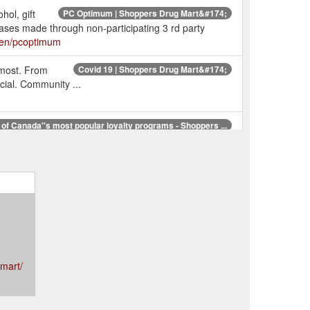
hol, gift
PC Optimum | Shoppers Drug Mart&#174;
rchases made through non-participating 3 rd party
/en/pcoptimum
 most. From
Covid 19 | Shoppers Drug Mart&#174;
cial. Community ...
 of Canada''s most popular loyalty programs - Shoppers ...
clusive points-earning and points-redemption events.
.
mart/