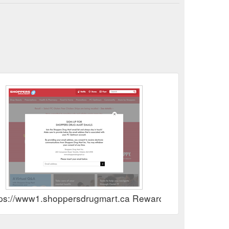
tps://www1.shoppersdrugmart.ca Rewards Show