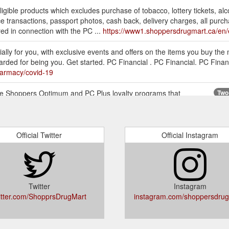
igible products which excludes purchase of tobacco, lottery tickets, alco
ffice transactions, passport photos, cash back, delivery charges, all pu
red in connection with the PC ...
https://www1.shoppersdrugmart.ca/en
ally for you, with exclusive events and offers on the items you buy the
arded for being you. Get started. PC Financial . PC Financial. PC Finan
harmacy/covid-19
he Shoppers Optimum and PC Plus loyalty programs that
Two
 the ability to redeem points for almost anything in our stores, and ex
m program will provide a range of features requested by customers ..
r-loyalty-2017
Official Twitter
Official Instagram
Twitter
Instagram
itter.com/ShopprsDrugMart
instagram.com/shoppersdrug