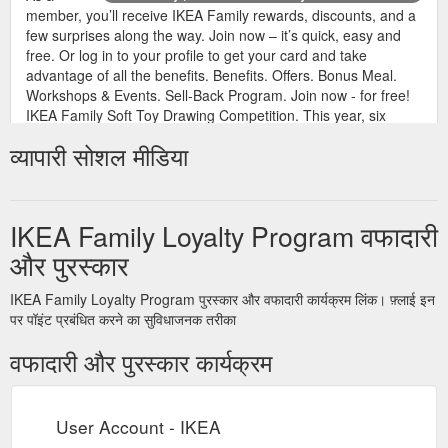
member, you’ll receive IKEA Family rewards, discounts, and a
few surprises along the way. Join now – it’s quick, easy and
free. Or log in to your profile to get your card and take
advantage of all the benefits. Benefits. Offers. Bonus Meal.
Workshops & Events. Sell-Back Program. Join now - for free!
IKEA Family Soft Toy Drawing Competition. This year, six
children will have their ...
https://www.ikea.com/ca/en/ikea-
व्यापारी सोशल मीडिया
family/
2019-10-
IKEA Canada launches new IKEA Family loyalty program
30 · New program connects with customers through unique
IKEA Family Loyalty Program वफादारी
experiences, enhanced benefits and rewards to create a more
और पुरस्कार
personalized and affordable shopping experience. October 30,
2019 . Burlington, ON – Today, IKEA Canada announces the
roll-out of its new IKEA Family loyalty program to markets
IKEA Family Loyalty Program पुरस्कार और वफादारी कार्यक्रम लिंक। फ़्लाई इन
nationwide. With customer experience at the heart, the
पर पॉइंट प्रबंधित करने का सुविधाजनक तरीका
program offers brand new benefits and rewards …
वफादारी और पुरस्कार कार्यक्रम
https://www.ikea.com/ca/en/this-is-ikea/newsroom/ikea-
canada-launches-new-ikea-family-loyalty-program-
pub158e00f0
User Account - IKEA
Here’s how you do it: Step 1:
Click and Collect - IKEA CA