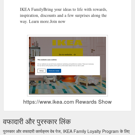
Choose ‘Click and collect’ at checkout and you will be able to
select an IKEA Store or a nearby Collection Point, operated by
IKEA FamilyBring your ideas to life with rewards,
a third-party partner.. Step 2: Wait for the second email from
inspiration, discounts and a few surprises along the
IKEA indicating your order is ready for pick-up.. Step 3: Follow
way. Learn more.Join now
the instructions in the email and proceed to your selected
store or collection point.
https://www.ikea.com/ca/en/customer-
service/services/click-collect/
Before you contact us, did you know that
Contact us - IKEA CA
you can track and manager your order on your own? Track
and manage your order. Looking to check the status of your
online order? Want to know the details of your order? Want to
reschedule your delivery or cancel your order? You can do it
yourself with our Self-Serve Portal, by clicking on the icon of
the action you want to take! Track and manage my ...
https://www.ikea.com/ca/en/customer-service/contact-us/
https://www.ikea.com Rewards Show
वफादारी और पुरस्कार लिंक
पुरस्कार और वफादारी कार्यक्रम वेब पेज, IKEA Family Loyalty Program के लिए