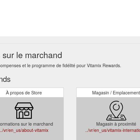
 sur le marchand
écompenses et le programme de fidélité pour Vitamix Rewards.
ands
À propos de Store
Magasin / Emplacement
formations sur le marchand
Magasin à proximité
../vr/en_us/about-vitamix
../vr/en_us/vitamix-internati