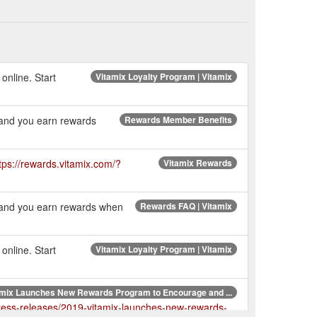
online. Start
Vitamix Loyalty Program | Vitamix
, and you earn rewards
Rewards Member Benefits
tps://rewards.vitamix.com/?
Vitamix Rewards
, and you earn rewards when
Rewards FAQ | Vitamix
online. Start
Vitamix Loyalty Program | Vitamix
amix Launches New Rewards Program to Encourage and ...
press-releases/2019-vitamix-launches-new-rewards-