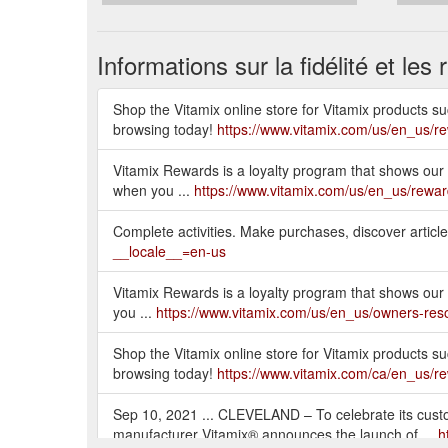
Informations sur la fidélité et le
Shop the Vitamix online store for Vitamix products su
browsing today!
https://www.vitamix.com/us/en_us/r
Vitamix Rewards is a loyalty program that shows our 
when you ...
https://www.vitamix.com/us/en_us/rewa
Complete activities. Make purchases, discover article
__locale__=en-us
Vitamix Rewards is a loyalty program that shows our
you ...
https://www.vitamix.com/us/en_us/owners-res
Shop the Vitamix online store for Vitamix products su
browsing today!
https://www.vitamix.com/ca/en_us/r
Sep 10, 2021 ... CLEVELAND – To celebrate its custom
manufacturer Vitamix® announces the launch of ...
h