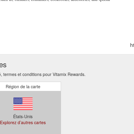
h
ses
 termes et conditions pour Vitamix Rewards.
Région de la carte
États-Unis
Explorez d’autres cartes