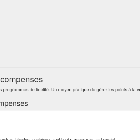
récompenses
 programmes de fidélité. Un moyen pratique de gérer les points à la v
ompenses
uch as, blenders, containers, cookbooks, accessories, and special