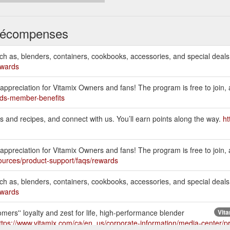
s récompenses
ch as, blenders, containers, cookbooks, accessories, and special deals 
ewards
appreciation for Vitamix Owners and fans! The program is free to join
rds-member-benefits
s and recipes, and connect with us. You’ll earn points along the way.
ht
 appreciation for Vitamix Owners and fans! The program is free to join
ources/product-support/faqs/rewards
ch as, blenders, containers, cookbooks, accessories, and special deals 
ewards
ers'' loyalty and zest for life, high-performance blender
Vit
ttps://www.vitamix.com/ca/en_us/corporate-information/media-center/