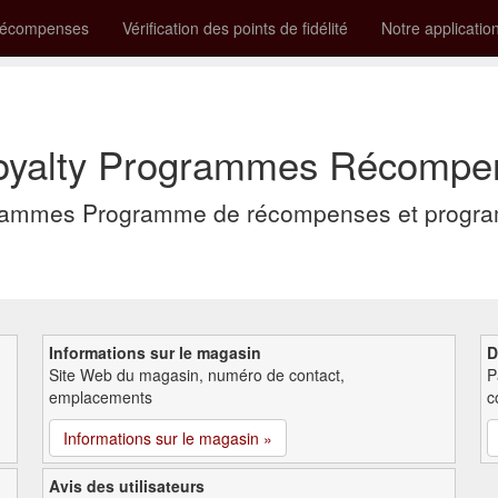
récompenses
Vérification des points de fidélité
Notre applicatio
alty Programmes Récompense
ammes Programme de récompenses et program
Informations sur le magasin
D
Site Web du magasin, numéro de contact,
P
emplacements
c
Informations sur le magasin »
Avis des utilisateurs