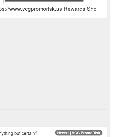
tps://www.vcgpromorisk.us Rewards Show
nything but certain?
News1 | VCG PromoRisk