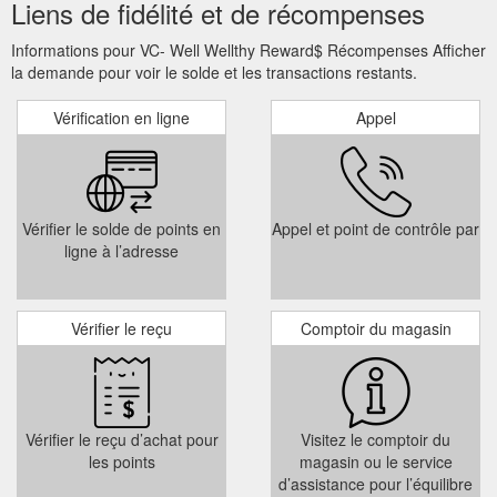
https://vcwell.ventura.org/healthy-resources-old/
Liens de fidélité et de récompenses
-WELL is excited to offer the Weight Watchers Reimbursement Program!
Informations pour VC- Well Wellthy Reward$ Récompenses Afficher
Purchase one of the following WW membership plans: “Digit
la demande pour voir le solde et les transactions restants.
al,” “Workshop + “Digital” or “Digital 360” for at least 3
consecutive mo nths. Purchase must be made after 12/31/21
Vérification en ligne
Appel
to be eligible. Plans can be purchased directly on the WW.
website. a. Existing and lifetime WW members are eligible for
this program. b.
https://vcwell.ventura.org/wp-
content/uploads/2022/01/WW-2022.pdf
Vérifier le solde de points en
Appel et point de contrôle par
ligne à l’adresse
Vérifier le reçu
Comptoir du magasin
Vérifier le reçu d’achat pour
Visitez le comptoir du
les points
magasin ou le service
d’assistance pour l’équilibre