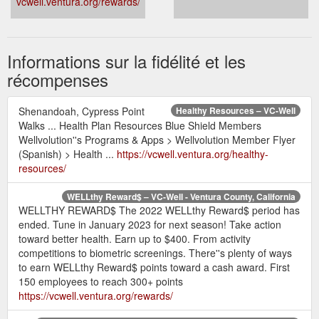
vcwell.ventura.org/rewards/
Informations sur la fidélité et les
récompenses
Shenandoah, Cypress Point
Healthy Resources – VC-Well
Walks ... Health Plan Resources Blue Shield Members
Wellvolution''s Programs & Apps > Wellvolution Member Flyer
(Spanish) > Health ...
https://vcwell.ventura.org/healthy-
resources/
WELLthy Reward$ – VC-Well - Ventura County, California
WELLTHY REWARD$ The 2022 WELLthy Reward$ period has
ended. Tune in January 2023 for next season! Take action
toward better health. Earn up to $400. From activity
competitions to biometric screenings. There''s plenty of ways
to earn WELLthy Reward$ points toward a cash award. First
150 employees to reach 300+ points
https://vcwell.ventura.org/rewards/