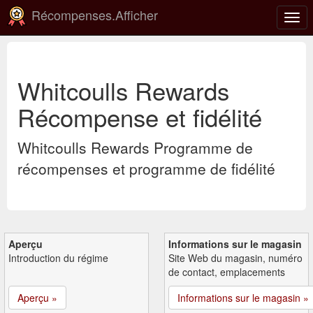
Récompenses.Afficher
Basc
la
navi
Whitcoulls Rewards
Récompense et fidélité
Whitcoulls Rewards Programme de
récompenses et programme de fidélité
Aperçu
Informations sur le magasin
Introduction du régime
Site Web du magasin, numéro
de contact, emplacements
Aperçu »
Informations sur le magasin »