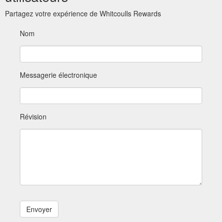
Partagez votre expérience de Whitcoulls Rewards
Nom
Messagerie électronique
Révision