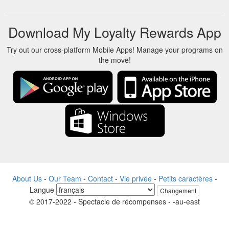
Download My Loyalty Rewards App
Try out our cross-platform Mobile Apps! Manage your programs on
the move!
About Us
-
Our Team
-
Contact
-
Vie privée
-
Petits caractères
-
Langue
Changement
© 2017-2022 - Spectacle de récompenses - -au-east