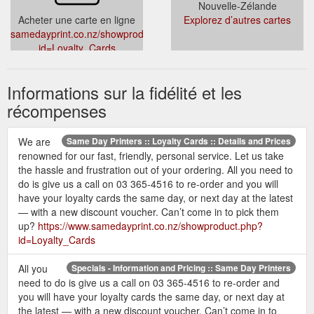
Nouvelle-Zélande
Acheter une carte en ligne
Explorez d’autres cartes
samedayprint.co.nz/showproduct.php?
id=Loyalty_Cards
Informations sur la fidélité et les
récompenses
We are
Same Day Printers :: Loyalty Cards :: Details and Prices
renowned for our fast, friendly, personal service. Let us take
the hassle and frustration out of your ordering. All you need to
do is give us a call on 03 365-4516 to re-order and you will
have your loyalty cards the same day, or next day at the latest
— with a new discount voucher. Can’t come in to pick them
up?
https://www.samedayprint.co.nz/showproduct.php?
id=Loyalty_Cards
All you
Specials - Information and Pricing :: Same Day Printers
need to do is give us a call on 03 365-4516 to re-order and
you will have your loyalty cards the same day, or next day at
the latest — with a new discount voucher. Can’t come in to