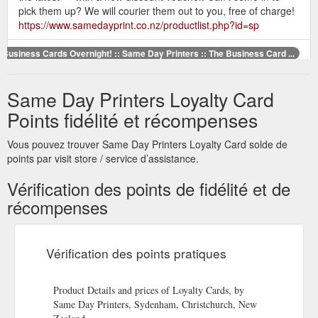
pick them up? We will courier them out to you, free of charge!
https://www.samedayprint.co.nz/productlist.php?id=sp
Business Cards Overnight! :: Same Day Printers :: The Business Card ...
NZ''s Business Cards Specialist. No Setup Fees. Fast,
Friendly, Personal Service. Fastest Service in NZ. Phone us
Same Day Printers Loyalty Card
today on (03) 365-4516. On this page: Descriptions and Prices
of Business Cards Products, from Same Day Printers - The
Points fidélité et récompenses
Business Card People - Sydenham, Christchurch, New
Zealand
Vous pouvez trouver Same Day Printers Loyalty Card solde de
http://businesscards.samedayprint.co.nz/BusinessCardsOvernigh
points par visit store / service d’assistance.
id=Loyalty_Cards
Vérification des points de fidélité et de
Same Day Printers has been providing a
Same Day Printers
récompenses
fast and quality business card printing service for small to
large businesses all over New Zealand for over 20 years and
have many satisfied customers (check some of our
Vérification des points pratiques
Testimonials here). We are an owner-operated business,
specialising in business cards, customer loyalty cards,
personalised letterheads and advertising flyers.
Product Details and prices of Loyalty Cards, by
https://www.samedayprint.co.nz/
Same Day Printers, Sydenham, Christchurch, New