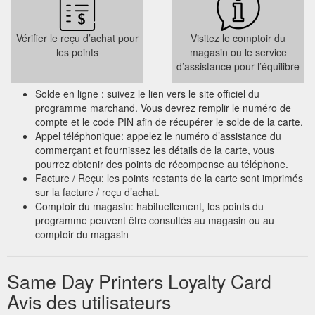
id=Postcards
Contact Mark at
Same Day Printers :: Our November Special
Vérifier le reçu d’achat pour
Visitez le comptoir du
Same Day Printers :: Phone 03 365-4516 ::
les points
magasin ou le service
info@samedayprint.co.nz:: 307 Brougham Street,
d’assistance pour l’équilibre
Christchurch
http://www.samedayprint.co.nz/specials.php
Solde en ligne : suivez le lien vers le site officiel du
Same Day Printers :: Invoice Docket Books :: Details and Prices
programme marchand. Vous devrez remplir le numéro de
Our Personalised Invoice Pads come in either Duplicates or
compte et le code PIN afin de récupérer le solde de la carte.
Triplicates. The Duplicates pads hold 100 sets (100 originals +
Appel téléphonique: appelez le numéro d’assistance du
100 duplicates); the Triplicates pads hold 50 sets (50 originals,
commerçant et fournissez les détails de la carte, vous
50 duplicates and 50 triplicates).
pourrez obtenir des points de récompense au téléphone.
https://www.samedayprint.co.nz/showproduct.php?
Facture / Reçu: les points restants de la carte sont imprimés
id=Invoice_Docket_Books
sur la facture / reçu d’achat.
Comptoir du magasin: habituellement, les points du
programme peuvent être consultés au magasin ou au
comptoir du magasin
Same Day Printers Loyalty Card
Avis des utilisateurs