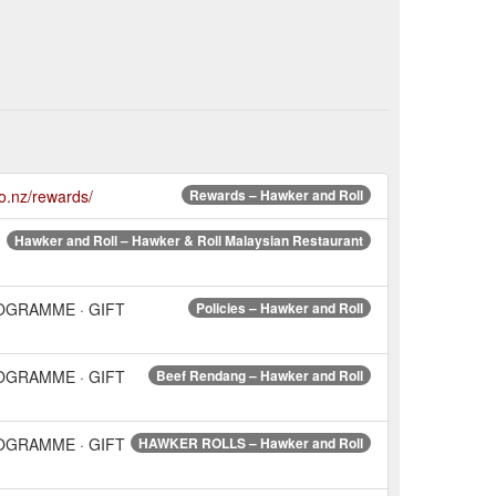
co.nz/rewards/
Rewards – Hawker and Roll
Hawker and Roll – Hawker & Roll Malaysian Restaurant
ROGRAMME · GIFT
Policies – Hawker and Roll
ROGRAMME · GIFT
Beef Rendang – Hawker and Roll
ROGRAMME · GIFT
HAWKER ROLLS – Hawker and Roll