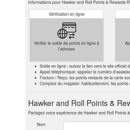
Informations pour Hawker and Roll Points & Rewards Ré
EARN LOYALTY REWARDS EVERY TIME YOU DINE. S
Vérification en ligne
Park. Hawker & Roll – Sylvia Park. Sylvia Park Sho
Vérifier le solde de points en ligne à
Ap
l’adresse
Solde en ligne : suivez le lien vers le site offi
Appel téléphonique: appelez le numéro d’assista
Facture / Reçu: les points restants de la carte so
Comptoir du magasin: habituellement, les point
Hawker and Roll Points & Rewa
Partagez votre expérience de Hawker and Roll Points 
Nom