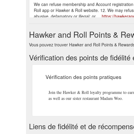
We can refuse membership and Account registration
Roll app or Hawker & Roll website. 12. We may refuse r
abusive, defamatory or illegal; or ...
https://hawkeran
EARN LOYALTY REWARDS EVERY TIME YOU DINE.
Hawker and Roll Points & Rew
VOUCHERS · Facebook-f Instagram ...
https://hawke
Vous pouvez trouver Hawker and Roll Points & Rewards so
EARN LOYALTY REWARDS EVERY TIME YOU DINE.
VOUCHERS · Facebook-f Instagram ...
https://hawker
Vérification des points de fidéli
Our Menu · Steamed & Fried · HAWKER ROLLS · B
Online ...
https://hawkerandroll.co.nz/menu-2/
Vérification des points pratiques
EARN LOYALTY REWARDS EVERY TIME YOU DINE.
VOUCHERS · Facebook-f Instagram ...
https://hawke
Join the Hawker & Roll loyalty programme to earn
as well as our sister restaurant Madam Woo.
EARN LOYALTY REWARDS EVERY TIME YOU DINE. S
Park. Hawker & Roll – Sylvia Park. Sylvia Park Sho
Auckland.
https://hawkerandroll.co.nz/locations/
Liens de fidélité et de récompen
EARN LOYALTY REWARDS EVERY TIME YOU DINE.
VOUCHERS · Facebook-f Instagram ...
https://hawke