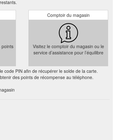
restants.
ose a Venue. Sylvia
Hello world! – Hawker and Roll
Comptoir du magasin
ercial Bay.
https://hawkerandroll.co.nz/hello-world/
s points
Visitez le comptoir du magasin ou le
service d’assistance pour l’équilibre
e code PIN afin de récupérer le solde de la carte.
 obtenir des points de récompense au téléphone.
magasin