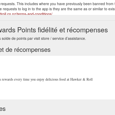
 requests. This includes where you have previously been banned from
equests to log in to the app is they are the same as or similar to exist
droll.co.nz/terms-and-conditions/
 SIGN UP LOGIN. ORDER ONLINE GIFT VOUCHERS ... LOYALTY P
ards Points fidélité et récompenses
randroll.co.nz/about/
lde de points par visit store / service d’assistance.
 SIGN UP LOGIN. ORDER ONLINE GIFT VOUCHERS ... LOYALTY P
androll.co.nz/jobs/
té et de récompenses
owls · Kids · SWEET · DRINKS · EARN LOYALTY REWARDS EVERY TIM
 SIGN UP LOGIN. ORDER ONLINE GIFT VOUCHERS ... LOYALTY P
randroll.co.nz/queenstown-restaurant/
 rewards every time you enjoy delicious food at Hawker & Roll
IGN UP LOGIN. ORDER ONLINE GIFT VOUCHERS. Order Online. Cho
pping Centre Mount Wellington. Commercial Bay. Hawker & Roll – Comme
ses
 SIGN UP LOGIN. ORDER ONLINE GIFT VOUCHERS ... LOYALTY P
randroll.co.nz/auckland-restaurant/