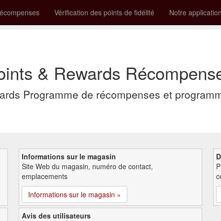
récompenses
Vérification des points de fidélité
Notre applicatio
oints & Rewards Récompense e
wards Programme de récompenses et programme
Informations sur le magasin
D
Site Web du magasin, numéro de contact,
P
emplacements
c
Informations sur le magasin »
Avis des utilisateurs