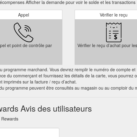
compenses Afficher la demande pour voir le solde et les transactions 
IGN UP LOGIN. ORDER ONLINE GIFT VOUCHERS. Order Online. Cho
Appel
Vérifier le reçu
pping Centre Mount Wellington. Commercial Bay. Hawker & Roll – Comm
pel et point de contrôle par
Vérifier le reçu d’achat pour le
ciel du programme marchand. Vous devrez remplir le numéro de compte et l
nce du commerçant et fournissez les détails de la carte, vous pourrez
nt imprimés sur la facture / reçu d’achat.
s du programme peuvent être consultés au magasin ou au comptoir du 
rds Avis des utilisateurs
& Rewards