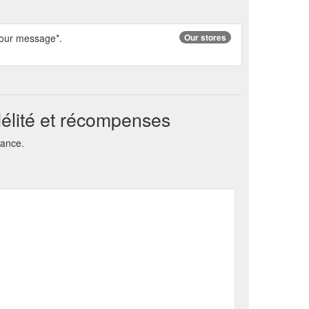
 Your message*.
Our stores
élité et récompenses
tance.