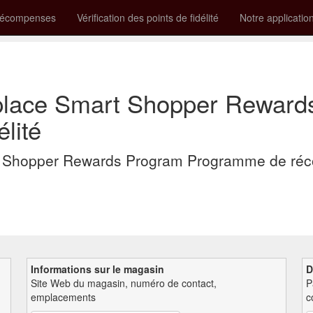
récompenses
Vérification des points de fidélité
Notre applicatio
tplace Smart Shopper Rewar
lité
rt Shopper Rewards Program Programme de r
Informations sur le magasin
D
Site Web du magasin, numéro de contact,
P
emplacements
c