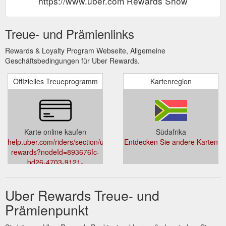
https://www.uber.com Rewards Show
Treue- und Prämienlinks
Rewards & Loyalty Program Webseite, Allgemeine
Geschäftsbedingungen für Uber Rewards.
Offizielles Treueprogramm
Kartenregion
Karte online kaufen
Südafrika
help.uber.com/riders/section/uber-
Entdecken Sie andere Karten
rewards?nodeId=893676fc-
bd26-4703-9121-
e8f09dd8ff6e
Uber Rewards Treue- und
Prämienpunkt