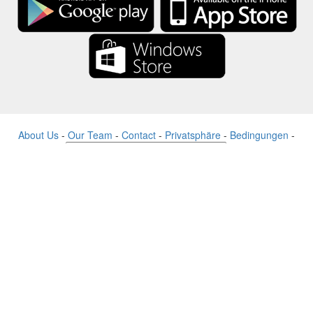
About Us
-
Our Team
-
Contact
-
Privatsphäre
-
Bedingungen
-
Sprache
Veränderung
© 2017-2022 - Rewards Show - -au-east
Alle Produktnamen, Logos, Warenzeichen und Marken sind Eigentum
ihrer jeweiligen Eigentümer.
Alle auf dieser Website verwendeten Firmen-, Produkt- und
Dienstleistungsnamen dienen nur zu Identifikationszwecken.
Die Website wird von einer unabhängigen Community betrieben, die
keine Verbindung zu den jeweiligen Markeninhabern hat oder von