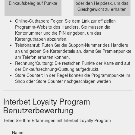
Einkaufsbeleg auf Punkte
oder den Helpdesk, um das
Gleichgewicht zu erhalten
Online-Guthaben: Folgen Sie dem Link zur offiziellen
Programm-Website des Händlers. Sie müssen die
Kontonummer und die PIN eingeben, um das
Kartenguthaben abzurufen.
Telefonanruf: Rufen Sie die Support-Nummer des Händlers
an und geben Sie Kartendetails an, damit Sie Prämienpunkte
am Telefon erhalten können.
Rechnung/Quittung: Die restlichen Punkte der Karte sind auf
der Einkaufsrechnung/Quittung aufgedruckt.
Store Counter: In der Regel können die Programmpunkte im
Shop oder Store Counter nachgeschlagen werden
Interbet Loyalty Program
Benutzerbewertung
Teilen Sie Ihre Erfahrungen mit Interbet Loyalty Program
Name