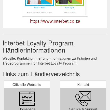
https://www.interbet.co.za
Interbet Loyalty Program
Händlerinformationen
Website, Kontaktnummer und Informationen zu Prämien und
Treueprogrammen für Interbet Loyalty Program.
Links zum Händlerverzeichnis
Offizielle Webseite
Kontakt
Homepage
Service & Support