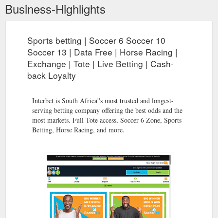
Business-Highlights
Sports betting | Soccer 6 Soccer 10
Soccer 13 | Data Free | Horse Racing |
Exchange | Tote | Live Betting | Cash-
back Loyalty
Interbet is South Africa''s most trusted and longest-
serving betting company offering the best odds and the
most markets. Full Tote access, Soccer 6 Zone, Sports
Betting, Horse Racing, and more.