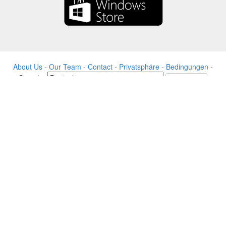
About Us
-
Our Team
-
Contact
-
Privatsphäre
-
Bedingungen
-
Sprache
Veränderung
© 2017-2022 - Rewards Show - -au-east
Alle Produktnamen, Logos, Warenzeichen und Marken sind Eigentum
ihrer jeweiligen Eigentümer.
Alle auf dieser Website verwendeten Firmen-, Produkt- und
Dienstleistungsnamen dienen nur zu Identifikationszwecken.
Die Website wird von einer unabhängigen Community betrieben, die
keine Verbindung zu den jeweiligen Markeninhabern hat oder von
ihnen unterstützt wird.
Bitte kontaktieren Sie uns, wenn Sie Fragen oder Anfragen haben.