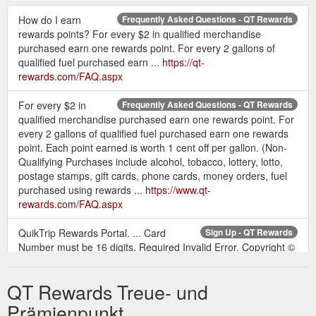
How do I earn
Frequently Asked Questions - QT Rewards
rewards points? For every $2 in qualified merchandise
purchased earn one rewards point. For every 2 gallons of
qualified fuel purchased earn ...
https://qt-
rewards.com/FAQ.aspx
For every $2 in
Frequently Asked Questions - QT Rewards
qualified merchandise purchased earn one rewards point. For
every 2 gallons of qualified fuel purchased earn one rewards
point. Each point earned is worth 1 cent off per gallon. (Non-
Qualifying Purchases include alcohol, tobacco, lottery, lotto,
postage stamps, gift cards, phone cards, money orders, fuel
purchased using rewards ...
https://www.qt-
rewards.com/FAQ.aspx
QuikTrip Rewards Portal. ... Card
Sign Up - QT Rewards
Number must be 16 digits. Required Invalid Error. Copyright ©
2022 QTR Corporation, a subsidiary of QuikTrip Corporation.
https://qt-rewards.com/SignUp.aspx
QT Rewards Treue- und
Not A Member? Sign Up Now. Copyright ©
QT Rewards: Login
Prämienpunkt