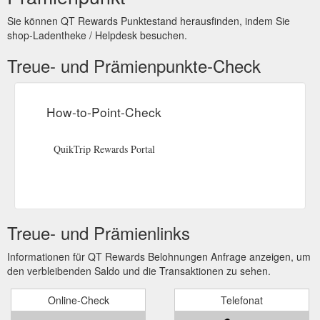
2022 QTR Corporation, a subsidiary of QuikTrip Corporation.
All rights reserved.
https://www.qt-rewards.com/
Sie können QT Rewards Punktestand herausfinden, indem Sie
shop-Ladentheke / Helpdesk besuchen.
QuikTrip Rewards Portal. Password
Sign Up - QT Rewards
Treue- und Prämienpunkte-Check
must contain a minimum eight characters, at least one
uppercase letter, one lowercase letter, one number and one
special character.
https://www.qt-rewards.com/SignUp.aspx
How-to-Point-Check
QuikTrip Rewards Portal
Treue- und Prämienlinks
Informationen für QT Rewards Belohnungen Anfrage anzeigen, um
den verbleibenden Saldo und die Transaktionen zu sehen.
Online-Check
Telefonat