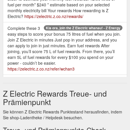
fuel per month* $240 * estimate based on your selected
monthly electricity bill Your rewards How rewarding is Z
Electric?
https://zelectric.z.co.nz/rewards/
Complete these 3
Kia ora, join the Z Electric whanau! - Z Energy
easy steps to score your bonus 75 litres of fuel when you join.
Join Z Electric in minutes Just pop in your address, and you
can apply to join in just minutes. Earn fuel rewards After
joining, you’ll score 75 L of fuel rewards. From there, you’ll
earn 5L of fuel rewards for every $100 you spend on your
power - couldn’t be easier.
https://zelectric.z.co.nz/refer/wchan3
Z Electric is a new
Z Electric - Loyalty NZ - Electricity for NZ
power plan that gives you ongoing fuel rewards for your
Z Electric Rewards Treue- und
everyday power spend. Earn 5L of fuel rewards for every $100
you spend on your power, plus get a full tank of gas just by
Prämienpunkt
joining.
https://zelectric.z.co.nz/loyalty-nz/
Sie können Z Electric Rewards Punktestand herausfinden, indem
Join Z
Z Electric - home of great fuel rewards with power spend
Sie shop-Ladentheke / Helpdesk besuchen.
Electric in minutes Just pop in your address, and you can
apply to join in just minutes. Earn fuel rewards After joining,
Treue- und Prämienpunkte-Check