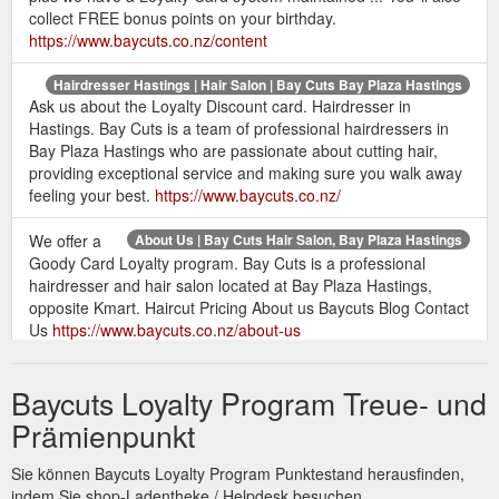
collect FREE bonus points on your birthday.
https://www.baycuts.co.nz/content
Hairdresser Hastings | Hair Salon | Bay Cuts Bay Plaza Hastings
Ask us about the Loyalty Discount card. Hairdresser in
Hastings. Bay Cuts is a team of professional hairdressers in
Bay Plaza Hastings who are passionate about cutting hair,
providing exceptional service and making sure you walk away
feeling your best.
https://www.baycuts.co.nz/
We offer a
About Us | Bay Cuts Hair Salon, Bay Plaza Hastings
Goody Card Loyalty program. Bay Cuts is a professional
hairdresser and hair salon located at Bay Plaza Hastings,
opposite Kmart. Haircut Pricing About us Baycuts Blog Contact
Us
https://www.baycuts.co.nz/about-us
Our Haircut Pricing | Bay Cuts Hair Salon, Bay Plaza Hastings
Baycuts Loyalty Program Treue- und
LOYALTY CARDS. We have loyalty cards available for every
client that comes in for their hair cut. Just ask your stylist if you
Prämienpunkt
are interested. NEW IN-STORE. We are exited to announce
that we have AFTERPAY in-store. PRICE LIST September
Sie können Baycuts Loyalty Program Punktestand herausfinden,
2022. Women. Trim $45. Trim with Shampoo and Blow wave
indem Sie shop-Ladentheke / Helpdesk besuchen.