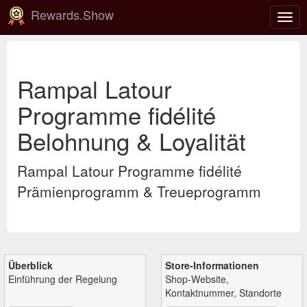
Rewards.Show
Navi
ein-
Rampal Latour
Programme fidélité
Belohnung & Loyalität
Rampal Latour Programme fidélité
Prämienprogramm & Treueprogramm
Überblick
Store-Informationen
Einführung der Regelung
Shop-Website,
Kontaktnummer, Standorte