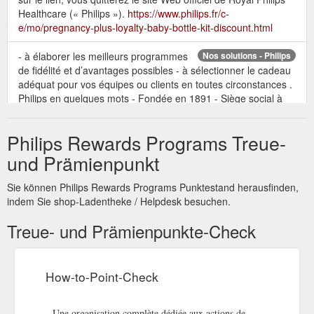
Healthcare (« Philips »).
https://www.philips.fr/c-
e/mo/pregnancy-plus-loyalty-baby-bottle-kit-discount.html
- à élaborer les meilleurs programmes
Nos solutions - Philips
de fidélité et d’avantages possibles - à sélectionner le cadeau
adéquat pour vos équipes ou clients en toutes circonstances .
Philips en quelques mots - Fondée en 1891 - Siège social à
Amsterdam, Pays-Bas - Implantation commerciale dans 150
pays
https://www.philips.fr/a-w/rewards-programs/our-
Philips Rewards Programs Treue-
solutions.html
und Prämienpunkt
Voir tous les avantages.
Chaîne Hi-Fi DCB7005/10 - Philips
Profitez de la musique haute fidélité. Cette micro-chaîne avec
Sie können Philips Rewards Programs Punktestand herausfinden,
station d''accueil Philips DCB7005/10 est aussi esthétique que
indem Sie shop-Ladentheke / Helpdesk besuchen.
performante en termes de son. Ses tweeters Hi-Fi à dôme
produisent un son riche et réaliste, que vous écoutiez la radio
Treue- und Prämienpunkte-Check
DAB+ ou la musique stockée sur votre iPod/iPhone/iPad.
https://www.philips.fr/c-p/DCB7005_10/harmony-chaine-hi-fi
How-to-Point-Check
Visualisez les
DLLI8I8O | 913703023009 | Philips Eclairage
informations DLLI8I8O, avec les caractéristiques produits et
où les acheter.
https://www.lighting.philips.fr/prof/systemes-de-
Une organisation complète dédiée aux actions de