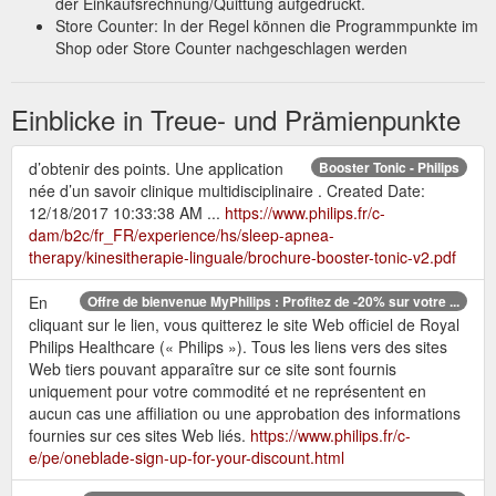
der Einkaufsrechnung/Quittung aufgedruckt.
Store Counter: In der Regel können die Programmpunkte im
Shop oder Store Counter nachgeschlagen werden
Einblicke in Treue- und Prämienpunkte
d’obtenir des points. Une application
Booster Tonic - Philips
née d’un savoir clinique multidisciplinaire . Created Date:
12/18/2017 10:33:38 AM ...
https://www.philips.fr/c-
dam/b2c/fr_FR/experience/hs/sleep-apnea-
therapy/kinesitherapie-linguale/brochure-booster-tonic-v2.pdf
En
Offre de bienvenue MyPhilips : Profitez de -20% sur votre ...
cliquant sur le lien, vous quitterez le site Web officiel de Royal
Philips Healthcare (« Philips »). Tous les liens vers des sites
Web tiers pouvant apparaître sur ce site sont fournis
uniquement pour votre commodité et ne représentent en
aucun cas une affiliation ou une approbation des informations
fournies sur ces sites Web liés.
https://www.philips.fr/c-
e/pe/oneblade-sign-up-for-your-discount.html