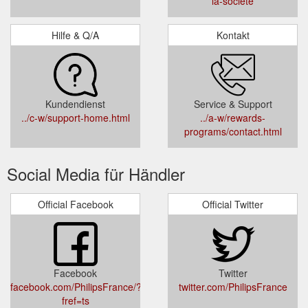
la-societe
Hilfe & Q/A
Kontakt
Kundendienst
Service & Support
../c-w/support-home.html
../a-w/rewards-
programs/contact.html
Social Media für Händler
Official Facebook
Official Twitter
Facebook
Twitter
facebook.com/PhilipsFrance/?
twitter.com/PhilipsFrance
fref=ts