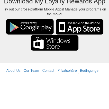
Download My Loyalty Rewards App
Try out our cross-platform Mobile Apps! Manage your programs on
the move!
About Us
-
Our Team
-
Contact
-
Privatsphäre
-
Bedingungen
-
Sprache
Veränderung
© 2017-2022 - Rewards Show - -au-east
Alle Produktnamen, Logos, Warenzeichen und Marken sind Eigentum