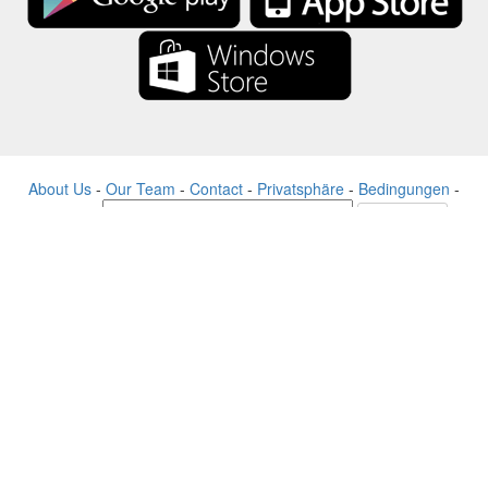
About Us
-
Our Team
-
Contact
-
Privatsphäre
-
Bedingungen
-
Sprache
Veränderung
© 2017-2022 - Rewards Show - -au-east
Alle Produktnamen, Logos, Warenzeichen und Marken sind Eigentum
ihrer jeweiligen Eigentümer.
Alle auf dieser Website verwendeten Firmen-, Produkt- und
Dienstleistungsnamen dienen nur zu Identifikationszwecken.
Die Website wird von einer unabhängigen Community betrieben, die
keine Verbindung zu den jeweiligen Markeninhabern hat oder von
ihnen unterstützt wird.