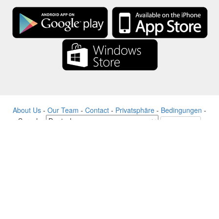
About Us
-
Our Team
-
Contact
-
Privatsphäre
-
Bedingungen
-
Sprache
Veränderung
© 2017-2022 - Rewards Show - -au-east
Alle Produktnamen, Logos, Warenzeichen und Marken sind Eigentum
ihrer jeweiligen Eigentümer.
Alle auf dieser Website verwendeten Firmen-, Produkt- und
Dienstleistungsnamen dienen nur zu Identifikationszwecken.
Die Website wird von einer unabhängigen Community betrieben, die