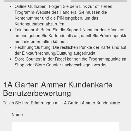
Wert: 25€. 25,00 €.
Zur Geburt - Doppelkarte - 1A Garten Ammer
Online-Guthaben: Folgen Sie dem Link zur offiziellen
In den Warenkorb. Zur Merkliste hinzufügen. Beschreibung.
Programm-Website des Händlers. Sie müssen die
Deko-Ideen. Sie können uns Ihren persönlichen
Kontonummer und die PIN eingeben, um das
Grußkartentext im Bestellprozess unter Anmerkungen
Kartenguthaben abzurufen.
mitteilen. Ist kein Text angegeben wird die Karte
Telefonanruf: Rufen Sie die Support-Nummer des Händlers
Originalverpackt geliefert/bereitgestellt. Zur Geburt Von allen
an und geben Sie Kartendetails an, damit Sie Prämienpunkte
Wundern dieser Welt ist ein Kind das größte.
https://www.1a-
am Telefon erhalten können.
garten-ammer.de/artikel/531/zur-geburt-doppelkarte
Rechnung/Quittung: Die restlichen Punkte der Karte sind auf
der Einkaufsrechnung/Quittung aufgedruckt.
Valentinstag - Sag es mit Blumen - 1A Garten Ammer
Store Counter: In der Regel können die Programmpunkte im
Blumenstrauß, Pflanze oder Gutschein Wir wollen dass Sie
Shop oder Store Counter nachgeschlagen werden
genau das Geschenk erhalten was Sie sich für Ihren Partner
wünschen. Gerne fertigen wir Blumensträuße nach Ihren
Vorstellungen, dekorieren Pflanzen nach Wunsch oder
1A Garten Ammer Kundenkarte
erstellen Ihnen einen Gutschein den wir auch gerne
Benutzerbewertung
besonders verpacken mit Ihrem Wunschbetrag.
https://www.1a-garten-ammer.de/aktuelles/valentinstag
Teilen Sie Ihre Erfahrungen mit 1A Garten Ammer Kundenkarte
Name