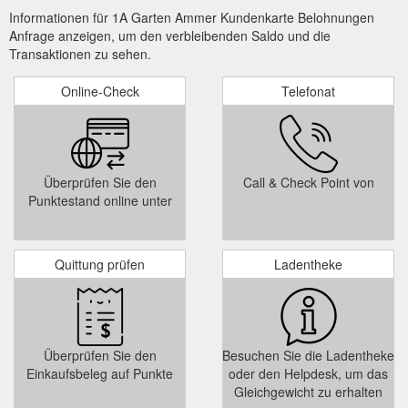
Informationen für 1A Garten Ammer Kundenkarte Belohnungen
Mini-Karte, Grafik Werkstatt, Grußkarten - 1A Garten Ammer
Anfrage anzeigen, um den verbleibenden Saldo und die
Geschenk Gutschein Blumen . Wert: 25€ 25,00 € In den
Transaktionen zu sehen.
Warenkorb . Zur Merkliste hinzufügen. Beschreibung; Deko-
Ideen; Sie können uns Ihren persönlichen Grußkartentext im
Bestellprozess unter Anmerkungen mitteilen. Ist kein Text
Online-Check
Telefonat
angegeben wird die Karte Originalverpackt
geliefert/bereitgestellt. Mehr erfahren . Eine Blume sagt mehr
als tausend Worte – die Sprache der Blumen. Viele ...
https://www.1a-garten-ammer.de/artikel/2023/glueckwunsch-
mini-karte
Überprüfen Sie den
Call & Check Point von
Punktestand online unter
Mit einem
Wir sind da - trotz Lockdown - 1A Garten Ammer
Gutschein liegen Sie immer richtig. Sie können auch eine
Grußkarte mit Wunschtext dazu bestellen. Wir liefern alles
Quittung prüfen
Ladentheke
zusammen als Geschenk aus. Übersicht - Gutscheine. Mehr
erfahren . Geschenk Gutschein Blumen. Gutschein zum
abholen im Geschäft oder Versand per Post. ab 10,00 € Zum
Artikel . Mehr erfahren . Geschenk Gutschein Dicentra.
Gutschein zum abholen im Geschäft oder ...
https://www.1a-
Überprüfen Sie den
Besuchen Sie die Ladentheke
garten-ammer.de/1a-garten/1a-inspirationen/wir-sind-da---
Einkaufsbeleg auf Punkte
oder den Helpdesk, um das
trotz-lockdown
Gleichgewicht zu erhalten