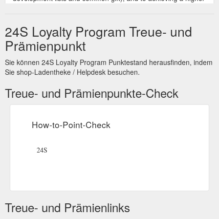
status. Each status offers specific benefits. The Program has 3
statuses. 1. COLLECTING POINTS 1.1 SCALE AND
24S Loyalty Program Treue- und
CALCULATION RULE Spend €1 or $1 or £1 = Collect 1 Point
https://www.24s.com/en-us/your-24s/loyalty-program/terms-
Prämienpunkt
and-conditions
Sie können 24S Loyalty Program Punktestand herausfinden, indem
Can I exchange my order at Le Bon Marché? My
FAQ
Sie shop-Ladentheke / Helpdesk besuchen.
Account. How do I link my online account to La Carte 24
Sèvres loyalty program ?
https://www.24s.com/en-us/your-
Treue- und Prämienpunkte-Check
24s/faq
Exclusive Reward & Gift Vouchers. How does the
FAQ
How-to-Point-Check
Exclusive Reward works? more_info.delivery.title2. Returns
always free. Need help? 24S is a proud member of the Louis
Vuitton Moët Hennessy (LVMH) group. Customer service.
24S
Customer service Shipping and Returns ...
https://www.24s.com/en-au/your-24s/faq
也可用来在24S 网站上消费，须全额使用。 您的
我的会员计划
礼品券有效期为6个月。 Loyalty Advantage Image. 网上及店内.
Treue- und Prämienlinks
专场促销邀请.
https://www.24s.com/zh-ca/your-24s/loyalty-
program