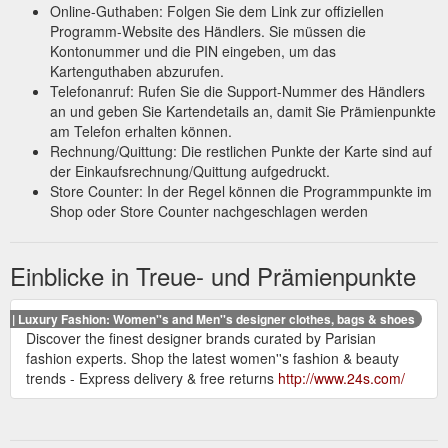
Exclusive designers and pieces. Dior, Celine, emerging
Online-Guthaben: Folgen Sie dem Link zur offiziellen
talent.... Discover. Free delivery and returns. Fast & easy, at-
Programm-Website des Händlers. Sie müssen die
home returns collection. Find out more. La Carte 24 Sèvres.
Kontonummer und die PIN eingeben, um das
Your loyalty rewarded with every purchase.
Kartenguthaben abzurufen.
https://www.24s.com/en-au/women
Telefonanruf: Rufen Sie die Support-Nummer des Händlers
an und geben Sie Kartendetails an, damit Sie Prämienpunkte
Your loyalty rewarded. With
Women''s Cozi dress | RIXO | 24S
am Telefon erhalten können.
your La Carte 24 Sèvres program, earn 10% of your next
Rechnung/Quittung: Die restlichen Punkte der Karte sind auf
order in the form of a gift card. Collect points with each order
der Einkaufsrechnung/Quittung aufgedruckt.
and ...
https://www.24s.com/en-be/cozi-dressrixo_RIX395C9
Store Counter: In der Regel können die Programmpunkte im
Shop oder Store Counter nachgeschlagen werden
Free
24S | Luxury Fashion: Men''s designer clothes, bags & shoes
delivery and returns. Fast & easy, at-home returns collection.
Find out more. La Carte 24 Sèvres. Your loyalty rewarded with
Einblicke in Treue- und Prämienpunkte
every purchase. Discover.
https://www.24s.com/en-au/men
S | Luxury Fashion: Women''s and Men''s designer clothes, bags & shoes
Your loyalty
Men''s Deer Print Cotton Hoodie | BURBERRY | 24S
Discover the finest designer brands curated by Parisian
rewarded. With your La Carte 24 Sèvres program, earn 10%
fashion experts. Shop the latest women''s fashion & beauty
of your next order in the form of a gift card. Collect points with
trends - Express delivery & free returns
http://www.24s.com/
each order and ...
https://www.24s.com/en-gb/deer-print-
cotton-hoodie-burberry_BURKR762?
defaultSku=BURKR762BCKMZZZM00&color=black&lgw_code=408