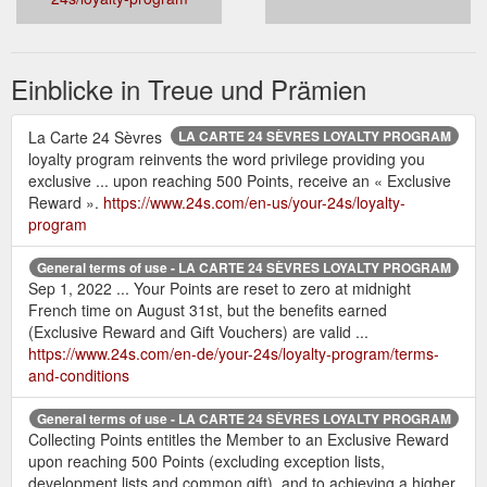
Einblicke in Treue und Prämien
La Carte 24 Sèvres
LA CARTE 24 SÈVRES LOYALTY PROGRAM
loyalty program reinvents the word privilege providing you
exclusive ... upon reaching 500 Points, receive an « Exclusive
Reward ».
https://www.24s.com/en-us/your-24s/loyalty-
program
General terms of use - LA CARTE 24 SÈVRES LOYALTY PROGRAM
Sep 1, 2022 ... Your Points are reset to zero at midnight
French time on August 31st, but the benefits earned
(Exclusive Reward and Gift Vouchers) are valid ...
https://www.24s.com/en-de/your-24s/loyalty-program/terms-
and-conditions
General terms of use - LA CARTE 24 SÈVRES LOYALTY PROGRAM
Collecting Points entitles the Member to an Exclusive Reward
upon reaching 500 Points (excluding exception lists,
development lists and common gift), and to achieving a higher